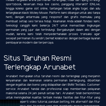
melalui rangkaian arena permainan terlengkap, mulai dari ajang strategi
sportsbook, keseruan meja live casino, panggung interaktif IDNLive,
hingga koleksi game slot online, tantangan tebak angka togel, dan adu
ketangkasan klasik Mickey Mouse. Platform kami dibangun untuk aksi tanpa
henti, dengan antarmuka yang responsif dan grafis memukau yang
membuat setiap sesi terasa hidup. Keamanan Anda adalah fondasi kami;
teknologi canggih kami bekerja 24/7 untuk memastikan lingkungan
permainan yang jujur dan terlindungi. Bergabunglah dalam aksi dengan
mudah, karena kami telah menyederhanakan proses transaksi agar
secepat permainan itu sendiri, berkat kolaborasi dengan berbagai layanan
pembayaran modern dan terpercaya.
Situs Taruhan Resmi
Terlengkap Arunabet
Arunabet merupakan situs taruhan resmi dan terlengkap yang menjamin
kenyamanan dan keamanan selama permainan berlangsung, dibuktikan
dengan legalitas dan lisensi yang didapatkan dari BMM Testlabs. Customer
service Arunabet handal dan profesional siap memberikan pelayanan
maksimal selama 24 jam penuh setiap hari. Arunabet telah berkomitmen
untuk meningkatkan kualitas terbaik melalui fasilitas dan fitur-fitur yang
diberikan seperti video tutorial, panduan betting, link alternatif dan fitur