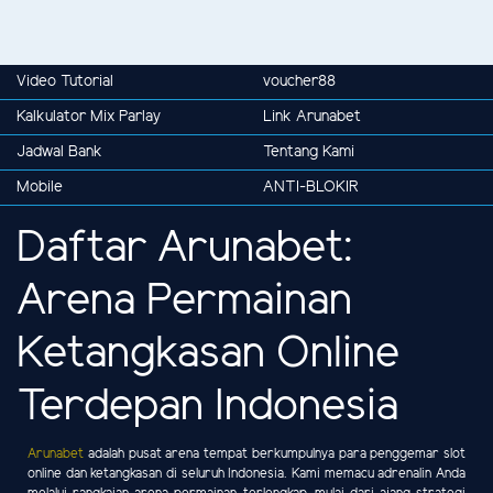
Video Tutorial
voucher88
Kalkulator Mix Parlay
Link Arunabet
Jadwal Bank
Tentang Kami
Mobile
ANTI-BLOKIR
Daftar Arunabet:
Arena Permainan
Ketangkasan Online
Terdepan Indonesia
Arunabet
adalah pusat arena tempat berkumpulnya para penggemar slot
online dan ketangkasan di seluruh Indonesia. Kami memacu adrenalin Anda