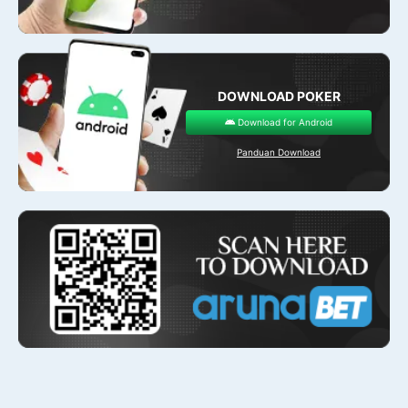
DOWNLOAD POKER
Download for Android
Panduan Download