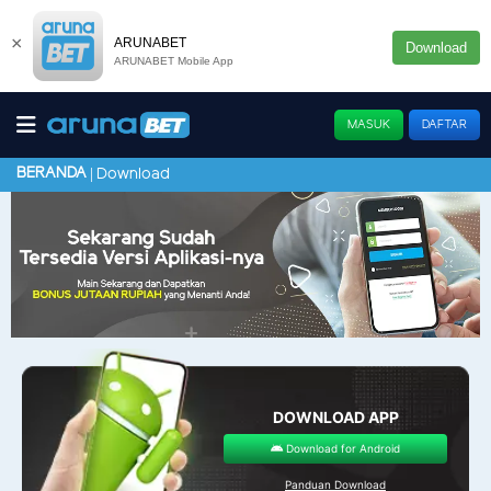
×
ARUNABET
Download
ARUNABET Mobile App
MASUK
DAFTAR
BERANDA
Download
DOWNLOAD APP
Download for Android
Panduan Download